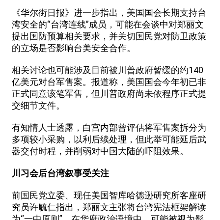
《华尔街日报》进一步指出，美国国会长期支持台
湾安全的“台湾连线”成员，可能在会谈中对郑丽文
提出国防预算相关要求，并关切国民党对防卫政策
的立场是否影响台美安全合作。
相关讨论也可能涉及目前被川普政府暂缓的约140
亿美元对台军售案。报道称，美国国会今年初已非
正式同意该笔军售，但川普政府尚未依程序正式提
交细节文件。
有知情人士透露，白宫内部曾评估将军售案拆分为
多项较小采购，以利后续处理，但此举可能延后武
器交付时程，并削弱对中国大陆的吓阻效果。
川习会后台湾叙事受关注
前国民党立委、现任美国智库哈德逊研究所客座研
究员许毓仁指出，郑丽文主张将台湾宪法框架解读
为“一中原则”，在华府政治语境中，可能被视为影